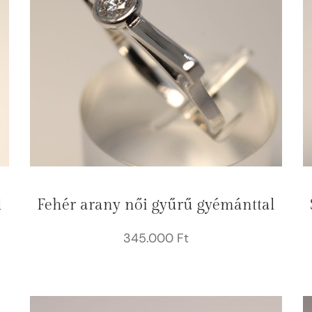
l
Fehér arany női gyűrű gyémánttal
345.000
Ft