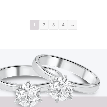
1
2
3
4
→