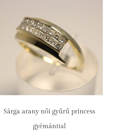
Sárga arany női gyűrű princess
gyémánttal