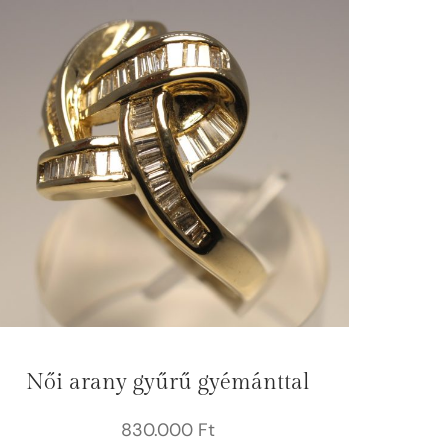
Női arany gyűrű gyémánttal
830.000
Ft