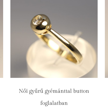
Női gyűrű gyémánttal button
foglalatban