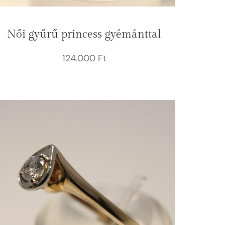
Női gyűrű princess gyémánttal
124.000
Ft