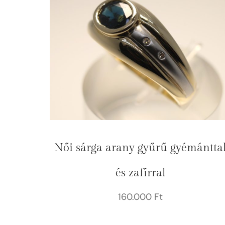
Női sárga arany gyűrű gyémántta
és zafírral
160.000
Ft