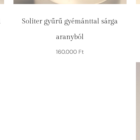
l
Soliter gyűrű gyémánttal sárga
aranyból
160.000
Ft