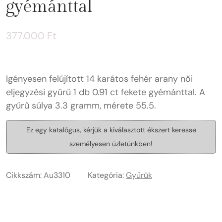
gyémánttal
377.000
Ft
Igényesen felújított 14 karátos fehér arany női
eljegyzési gyűrű 1 db 0.91 ct fekete gyémánttal. A
gyűrű súlya 3.3 gramm, mérete 55.5.
Ez egy katalógus, kérjük a kiválasztott ékszert keresse
személyesen üzletünkben!
Cikkszám:
Au3310
Kategória:
Gyűrűk