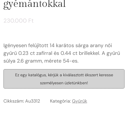
gyémántokkal
230.000
Ft
Igényesen felújított 14 karátos sárga arany női
gyűrű 0.23 ct zafírral és 0.44 ct brillekkel. A gyűrű
súlya 2.6 gramm, mérete 54-es.
Ez egy katalógus, kérjük a kiválasztott ékszert keresse
személyesen üzletünkben!
Cikkszám:
Au3312
Kategória:
Gyűrűk