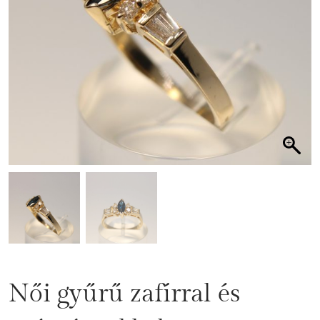
Női gyűrű zafírral és