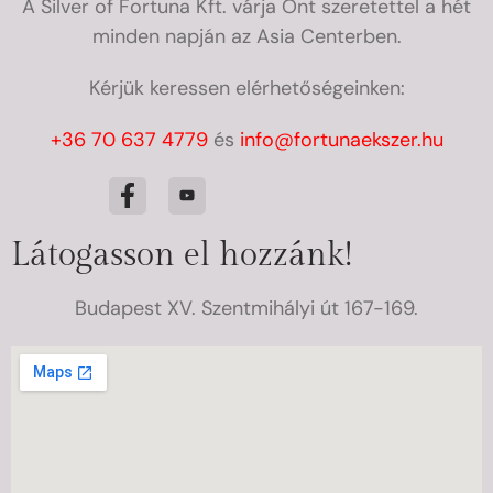
A Silver of Fortuna Kft. várja Önt szeretettel a hét
minden napján az Asia Centerben.
Kérjük keressen elérhetőségeinken:
+36 70 637 4779
és
info@fortunaekszer.hu
Látogasson el hozzánk!
Budapest XV. Szentmihályi út 167-169.