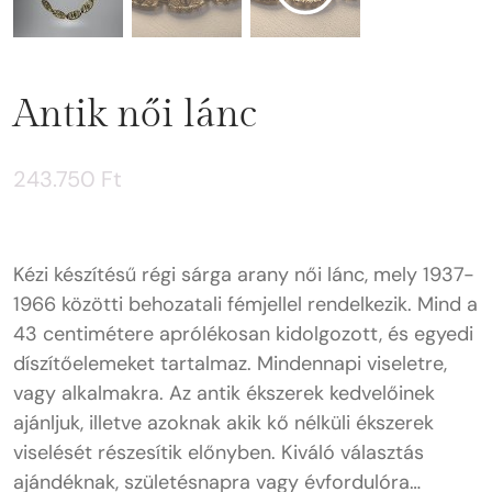
Antik női lánc
243.750
Ft
Kézi készítésű régi sárga arany női lánc, mely 1937-
1966 közötti behozatali fémjellel rendelkezik. Mind a
43 centimétere aprólékosan kidolgozott, és egyedi
díszítőelemeket tartalmaz. Mindennapi viseletre,
vagy alkalmakra. Az antik ékszerek kedvelőinek
ajánljuk, illetve azoknak akik kő nélküli ékszerek
viselését részesítik előnyben. Kiváló választás
ajándéknak, születésnapra vagy évfordulóra…