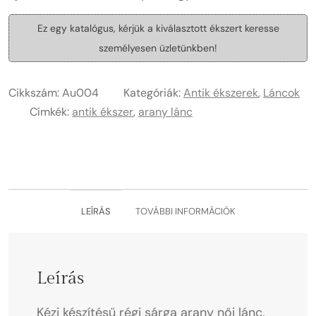
Ez egy katalógus, kérjük a kiválasztott ékszert keresse
személyesen üzletünkben!
Cikkszám:
Au004
Kategóriák:
Antik ékszerek
,
Láncok
Címkék:
antik ékszer
,
arany lánc
LEÍRÁS
TOVÁBBI INFORMÁCIÓK
Leírás
Kézi készítésű régi sárga arany női lánc,