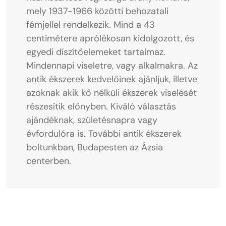
mely 1937-1966 közötti behozatali
fémjellel rendelkezik. Mind a 43
centimétere aprólékosan kidolgozott, és
egyedi díszítőelemeket tartalmaz.
Mindennapi viseletre, vagy alkalmakra. Az
antik ékszerek kedvelőinek ajánljuk, illetve
azoknak akik kő nélküli ékszerek viselését
részesítik előnyben. Kiváló választás
ajándéknak, születésnapra vagy
évfordulóra is. További antik ékszerek
boltunkban, Budapesten az Ázsia
centerben.