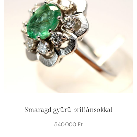
Smaragd gyűrű briliánsokkal
540.000
Ft