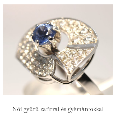
Női gyűrű zafírral és gyémántokkal