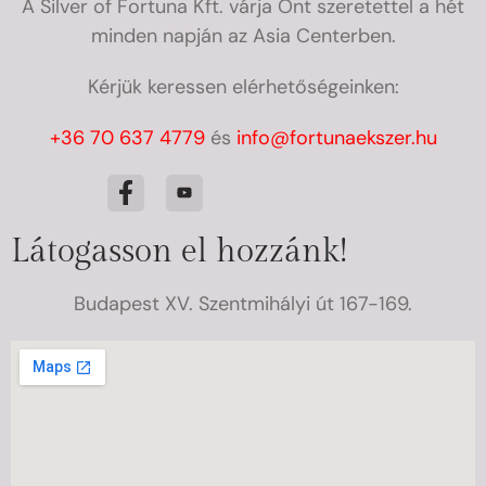
A Silver of Fortuna Kft. várja Önt szeretettel a hét
minden napján az Asia Centerben.
Kérjük keressen elérhetőségeinken:
+36 70 637 4779
és
info@fortunaekszer.hu
Látogasson el hozzánk!
Budapest XV. Szentmihályi út 167-169.