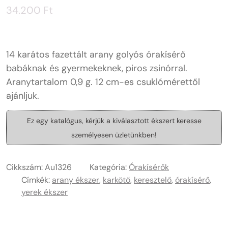
34.200
Ft
14 karátos fazettált arany golyós órakísérő
babáknak és gyermekeknek, piros zsinórral.
Aranytartalom 0,9 g. 12 cm-es csuklómérettől
ajánljuk.
Ez egy katalógus, kérjük a kiválasztott ékszert keresse
személyesen üzletünkben!
Cikkszám:
Au1326
Kategória:
Órakísérők
Címkék:
arany ékszer
,
karkötő
,
keresztelő
,
órakísérő
,
yerek ékszer