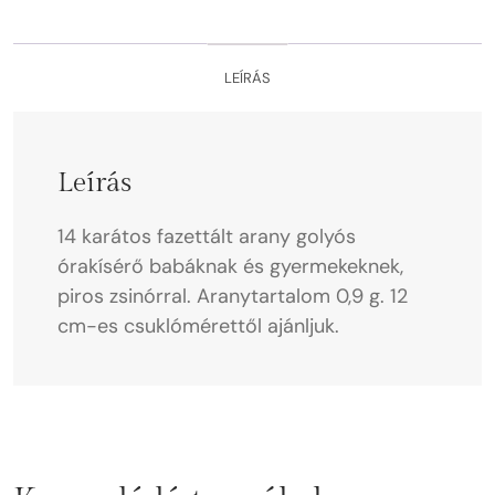
LEÍRÁS
Leírás
14 karátos fazettált arany golyós
órakísérő babáknak és gyermekeknek,
piros zsinórral. Aranytartalom 0,9 g. 12
cm-es csuklómérettől ajánljuk.