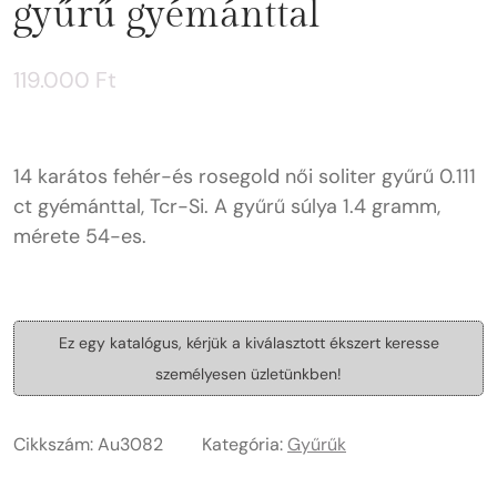
gyűrű gyémánttal
119.000
Ft
14 karátos fehér-és rosegold női soliter gyűrű 0.111
ct gyémánttal, Tcr-Si. A gyűrű súlya 1.4 gramm,
mérete 54-es.
Ez egy katalógus, kérjük a kiválasztott ékszert keresse
személyesen üzletünkben!
Cikkszám:
Au3082
Kategória:
Gyűrűk