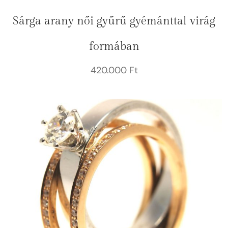
Sárga arany női gyűrű gyémánttal virág
formában
420.000
Ft