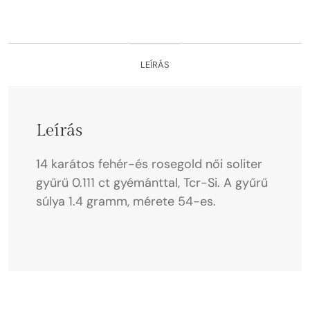
LEÍRÁS
Leírás
14 karátos fehér-és rosegold női soliter
gyűrű 0.111 ct gyémánttal, Tcr-Si. A gyűrű
súlya 1.4 gramm, mérete 54-es.