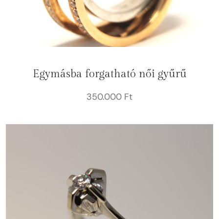
Egymásba forgatható női gyűrű
350.000
Ft