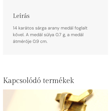
Leírás
14 karátos sárga arany medál foglalt
kővel. A medál súlya 0.7 g, a medál
átmérője 0.9 cm.
Kapcsolódó termékek