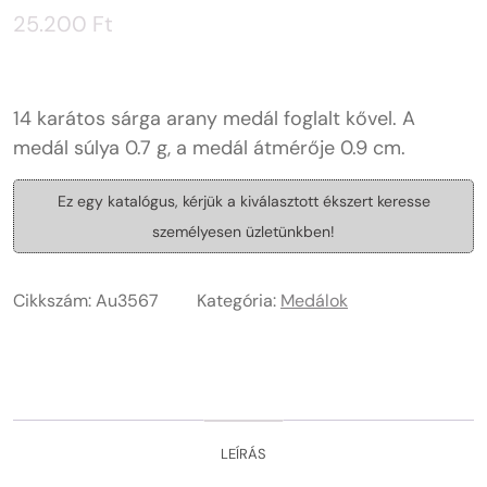
25.200
Ft
14 karátos sárga arany medál foglalt kővel. A
medál súlya 0.7 g, a medál átmérője 0.9 cm.
Ez egy katalógus, kérjük a kiválasztott ékszert keresse
személyesen üzletünkben!
Cikkszám:
Au3567
Kategória:
Medálok
LEÍRÁS