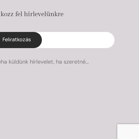
tkozz fel hírlevelünkre
Feliratkozás
éha küldünk hírlevelet, ha szeretné…