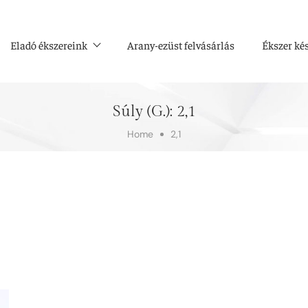
Eladó ékszereink
Arany-ezüst felvásárlás
Ékszer ké
Súly (g.):
2,1
Home
2,1