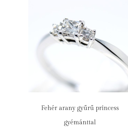
Fehér arany gyűrű princess
gyémánttal