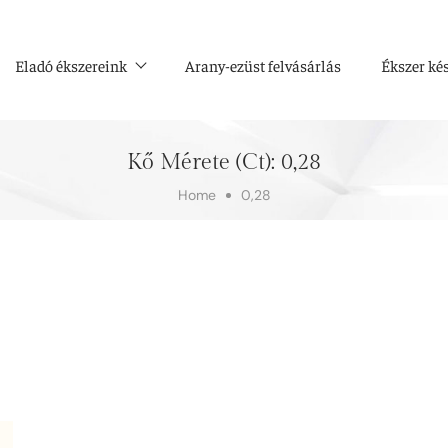
Eladó ékszereink
Arany-ezüst felvásárlás
Ékszer ké
Kő Mérete (ct):
0,28
Home
0,28