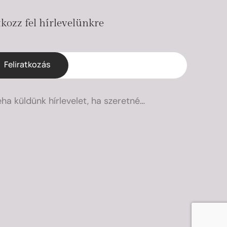
tkozz fel hírlevelünkre
Feliratkozás
éha küldünk hírlevelet, ha szeretné…