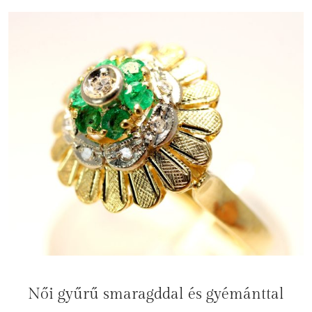
Női gyűrű smaragddal és gyémánttal