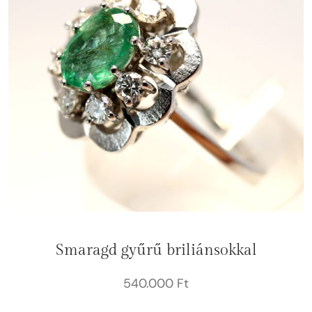
Smaragd gyűrű briliánsokkal
540.000
Ft