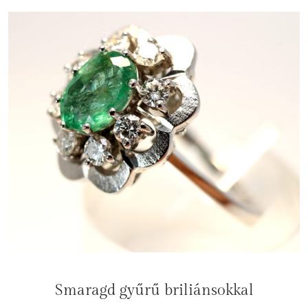
Smaragd gyűrű briliánsokkal