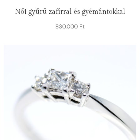
Női gyűrű zafírral és gyémántokkal
830.000
Ft