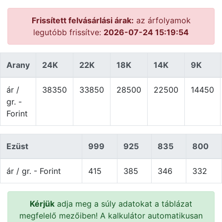
Frissített felvásárlási árak:
az árfolyamok
legutóbb frissítve:
2026-07-24 15:19:54
Arany
24K
22K
18K
14K
9K
ár /
38350
33850
28500
22500
14450
gr. -
Forint
Ezüst
999
925
835
800
ár / gr. - Forint
415
385
346
332
Kérjük
adja meg a súly adatokat a táblázat
megfelelő mezőiben! A kalkulátor automatikusan